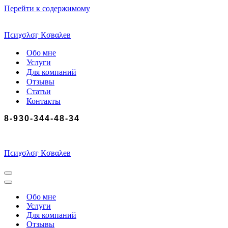
Перейти к содержимому
Пϲиχσλσӷ Кσвαλев
Обо мне
Услуги
Для компаний
Отзывы
Статьи
Контакты
8-930-344-48-34
Пϲиχσλσӷ Кσвαλев
Меню
навигации
Меню
навигации
Обо мне
Услуги
Для компаний
Отзывы