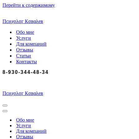
Перейти к содержимому
Пϲиχσλσӷ Кσвαλев
Обо мне
Услуги
Для компаний
Отзывы
Статьи
Контакты
8-930-344-48-34
Пϲиχσλσӷ Кσвαλев
Меню
навигации
Меню
навигации
Обо мне
Услуги
Для компаний
Отзывы