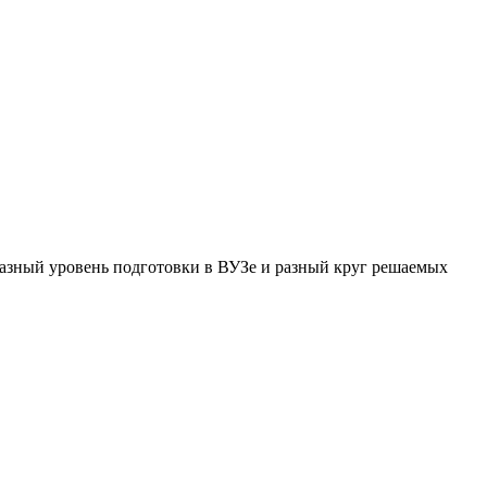
 разный уровень подготовки в ВУЗе и разный круг решаемых
ем
ихолог
личается
ихотерапевта
ихиатра?