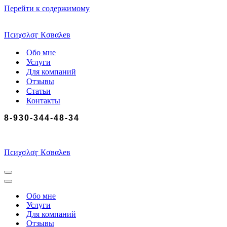
Перейти к содержимому
Пϲиχσλσӷ Кσвαλев
Обо мне
Услуги
Для компаний
Отзывы
Статьи
Контакты
8-930-344-48-34
Пϲиχσλσӷ Кσвαλев
Меню
навигации
Меню
навигации
Обо мне
Услуги
Для компаний
Отзывы