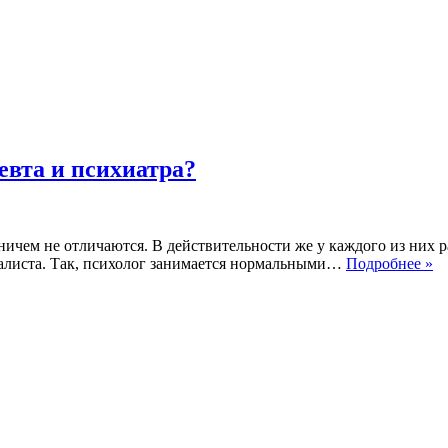
евта и психиатра?
 ничем не отличаются. В действительности же у каждого из них
Ч
алиста. Так, психолог занимается нормальными…
Подробнее »
пс
от
от
пс
и
пс